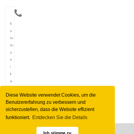
K
o
m
m
u
n
i
k
a
t
Diese Website verwendet Cookies, um die
i
Benutzererfahrung zu verbessern und
o
sicherzustellen, dass die Website effizient
n
funktioniert.
Entdecken Sie die Details
Ich stimme zu