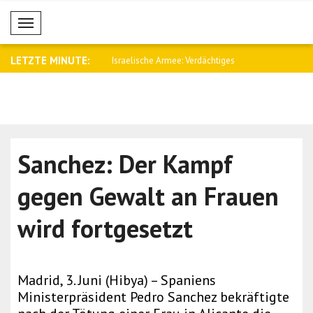
Mobil Menü
LETZTE MINUTE:
s Außenministerium: 4
Israelische Armee: Verdächtiges
Meloni: Wi
Fahrzeug..
Katas..
Sanchez: Der Kampf
gegen Gewalt an Frauen
wird fortgesetzt
Madrid, 3. Juni (Hibya) – Spaniens
Ministerpräsident Pedro Sanchez bekräftigte