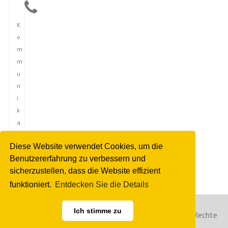
K
o
m
m
u
n
i
k
a
t
Diese Website verwendet Cookies, um die
i
Benutzererfahrung zu verbessern und
o
sicherzustellen, dass die Website effizient
n
funktioniert.
Entdecken Sie die Details
Ich stimme zu
Copyright © 2023 Deutsche Nachrichtenagentur. Alle Rechte
vorbehalten. | Power by Hibya