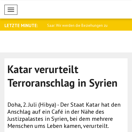
Mobil Menü
LETZTE MINUTE:
namtssprecher Baqaei an
Saar: Wir werden die Beziehungen zu
Fletcher: 
Arge..
Kämpfe i..
Katar verurteilt
Terroranschlag in Syrien
Doha, 2. Juli (Hibya) - Der Staat Katar hat den
Anschlag auf ein Café in der Nähe des
Justizpalastes in Syrien, bei dem mehrere
Menschen ums Leben kamen, verurteilt.