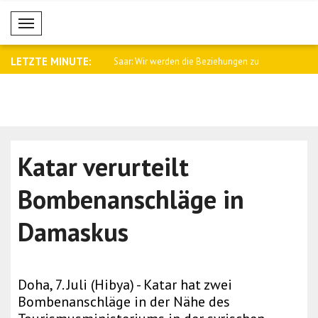
Mobil Menü
LETZTE MINUTE:
namtssprecher Baqaei an
Saar: Wir werden die Beziehungen zu
Fletcher: 
Arge..
Kämpfe i..
Katar verurteilt
Bombenanschläge in
Damaskus
Doha, 7. Juli (Hibya) - Katar hat zwei
Bombenanschläge in der Nähe des