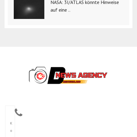
NASA: 3I/ATLAS könnte Hinweise
auf eine ..
K
o