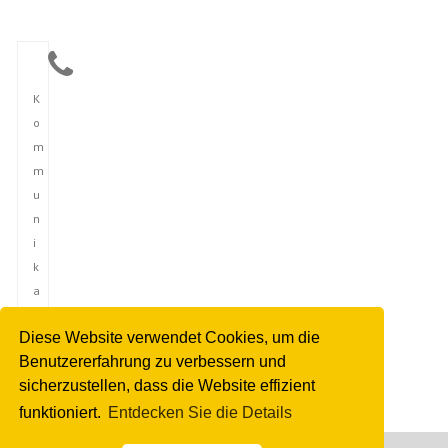
K
o
m
m
u
n
i
k
a
t
Diese Website verwendet Cookies, um die
i
Benutzererfahrung zu verbessern und
o
sicherzustellen, dass die Website effizient
n
funktioniert.
Entdecken Sie die Details