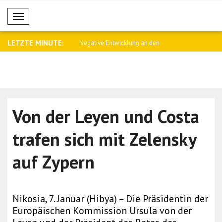
Mobil Menü
LETZTE MINUTE:
tland steht an der Seite des
Negative Entwicklung an den
Saar: Das g
Kryptomärkte..
Beziehun..
Von der Leyen und Costa
trafen sich mit Zelensky
auf Zypern
Nikosia, 7. Januar (Hibya) – Die Präsidentin der
Europäischen Kommission Ursula von der