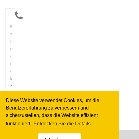
K
o
m
m
u
n
i
k
a
t
Diese Website verwendet Cookies, um die
i
Benutzererfahrung zu verbessern und
o
sicherzustellen, dass die Website effizient
n
funktioniert.
Entdecken Sie die Details