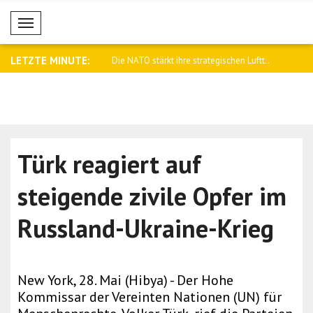
Mobil Menü
LETZTE MINUTE:
er sinnlosen Gewalt gegen
Die NATO stärkt ihre strategischen Luftt..
Selenskyj: 
Türk reagiert auf
steigende zivile Opfer im
Russland-Ukraine-Krieg
New York, 28. Mai (Hibya) - Der Hohe
Kommissar der Vereinten Nationen (UN) für