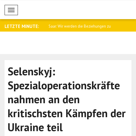
Mobil Menü
LETZTE MINUTE:
namtssprecher Baqaei an
Saar: Wir werden die Beziehungen zu
Fletcher: 
Arge..
Kämpfe i..
Selenskyj:
Spezialoperationskräfte
nahmen an den
kritischsten Kämpfen der
Ukraine teil