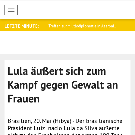
Mobil Menü
LETZTE MINUTE:
 Schutz von Freiheiten und
Treffen zur Militärdiplomatie in Aserbai..
Dar: Pakis
zur..
Lula äußert sich zum
Kampf gegen Gewalt an
Frauen
Brasilien, 20. Mai (Hibya) - Der brasilianische
Präsident Luiz Inacio Lula da Silva äußerte