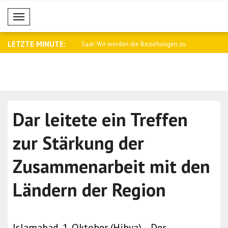
Mobil Menü
LETZTE MINUTE:
namtssprecher Baqaei an
Saar: Wir werden die Beziehungen zu
Fletcher: 
Arge..
Kämpfe i..
Dar leitete ein Treffen
zur Stärkung der
Zusammenarbeit mit den
Ländern der Region
Islamabad, 1. Oktober (Hibya) – Der