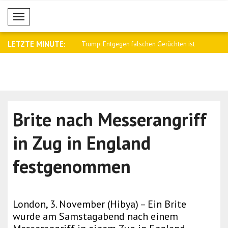
Mobil Menü
LETZTE MINUTE:
egen falschen Gerüchten ist
Al-Scharaa empfing den britischen
Saar: Israe
Nation..
Brite nach Messerangriff
in Zug in England
festgenommen
London, 3. November (Hibya) – Ein Brite
wurde am Samstagabend nach einem