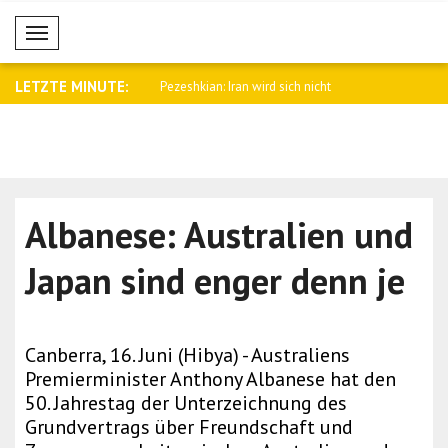
Mobil Menü
LETZTE MINUTE:
enschen bei russischen
Pezeshkian: Iran wird sich nicht
Pakistans P
ergeben..
Albanese: Australien und
Japan sind enger denn je
Canberra, 16. Juni (Hibya) - Australiens
Premierminister Anthony Albanese hat den
50. Jahrestag der Unterzeichnung des
Grundvertrags über Freundschaft und