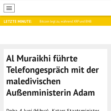
Mobil Menü
LETZTE MINUTE:
t iranischen Außenminister A..
Bitcoin legt zu, während XRP und BNB
Israels Ver
am ..
Al Muraikhi führte
Telefongespräch mit der
maledivischen
Außenministerin Adam
Doha, 4. Juni (Hibya) - Katars Staatsminister