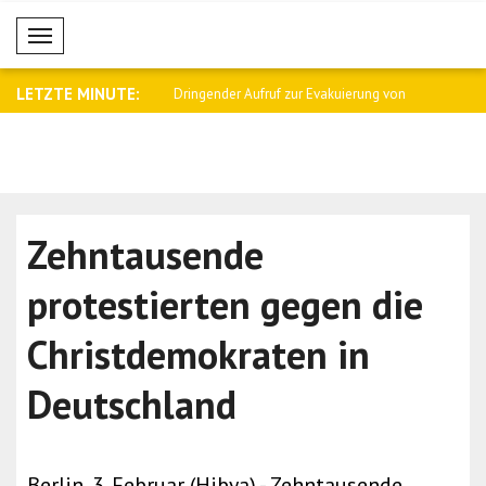
Mobil Menü
LETZTE MINUTE:
rurteilt Angriff auf Tanker ..
Dringender Aufruf zur Evakuierung von
Ukraine be
Pa..
Kommunikat
Zehntausende
protestierten gegen die
Christdemokraten in
Deutschland
Berlin, 3. Februar (Hibya) - Zehntausende