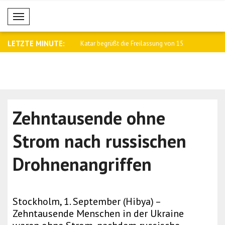
Mobil Menü
LETZTE MINUTE:
emierminister Sharif spricht..
Katar begrüßt die Freilassung von 15
Irans Auße
Gef..
Trump ..
Zehntausende ohne
Strom nach russischen
Drohnenangriffen
Stockholm, 1. September (Hibya) –
Zehntausende Menschen in der Ukraine