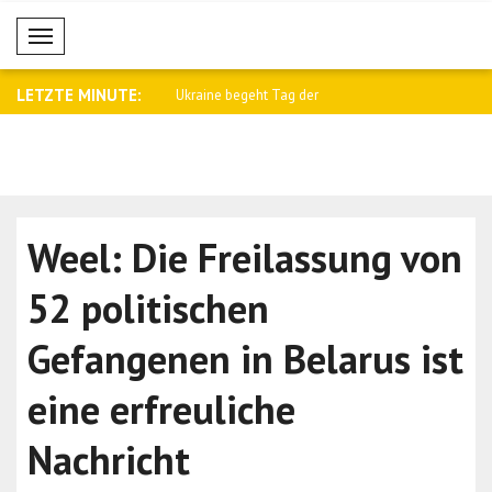
Mobil Menü
LETZTE MINUTE:
Aufruf zur Evakuierung von
Ukraine begeht Tag der
Selenskyj:
Kommunikations- u..
Komponent
Weel: Die Freilassung von
52 politischen
Gefangenen in Belarus ist
eine erfreuliche
Nachricht