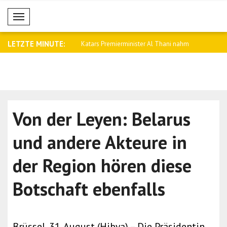
Mobil Menü
LETZTE MINUTE:
ierminister Al Thani nahm
Stubb: Die Luftverteidigung der Ukraine ..
Anand: Wir
Seite..
Von der Leyen: Belarus
und andere Akteure in
der Region hören diese
Botschaft ebenfalls
Brüssel, 31. August (Hibya) – Die Präsidentin