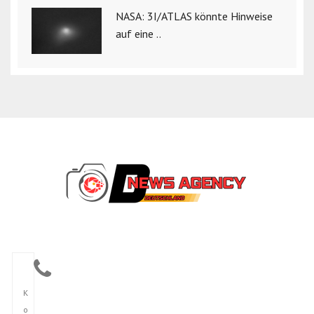
NASA: 3I/ATLAS könnte Hinweise
auf eine ..
K
o