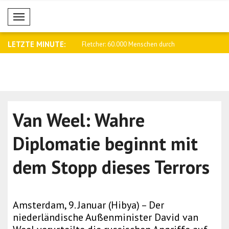
Mobil Menü
LETZTE MINUTE:
erden die Beziehungen zu
Fletcher: 60.000 Menschen durch
Sharif: D
Kämpfe i..
Verteidigu
Van Weel: Wahre
Diplomatie beginnt mit
dem Stopp dieses Terrors
Amsterdam, 9. Januar (Hibya) – Der
niederländische Außenminister David van