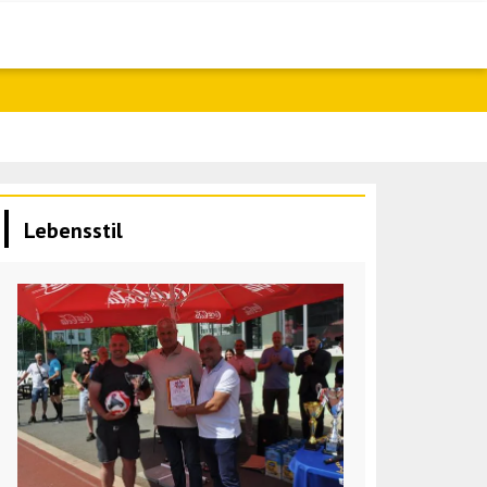
Tsahkna: Unt
Lebensstil