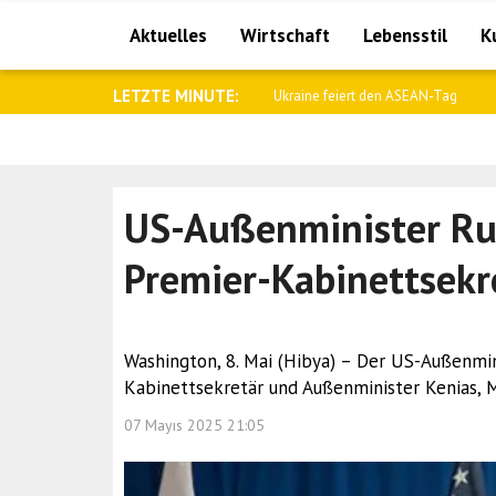
Aktuelles
Wirtschaft
Lebensstil
K
LETZTE MINUTE:
Wong: Australien und ASEAN werden 
US-Außenminister Rub
Premier-Kabinettsekr
Washington, 8. Mai (Hibya) – Der US-Außenmin
Kabinettsekretär und Außenminister Kenias, M
07 Mayıs 2025 21:05