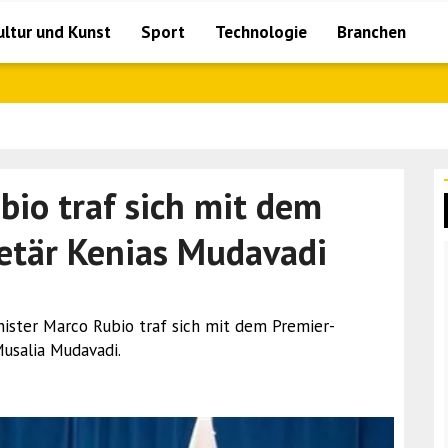
ultur und Kunst
Sport
Technologie
Branchen
die re..
io traf sich mit dem
etär Kenias Mudavadi
ister Marco Rubio traf sich mit dem Premier-
usalia Mudavadi.