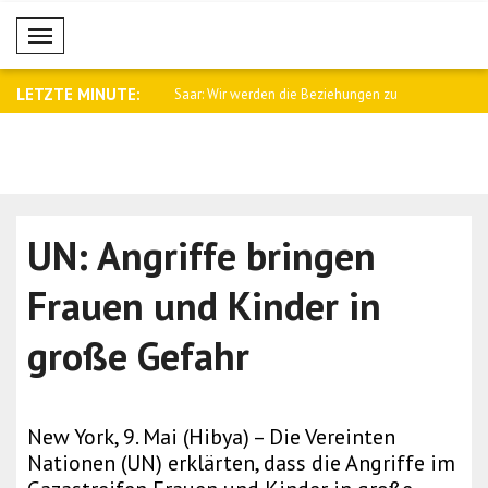
Mobil Menü
LETZTE MINUTE:
namtssprecher Baqaei an
Saar: Wir werden die Beziehungen zu
Fletcher: 
Arge..
Kämpfe i..
UN: Angriffe bringen
Frauen und Kinder in
große Gefahr
New York, 9. Mai (Hibya) – Die Vereinten
Nationen (UN) erklärten, dass die Angriffe im