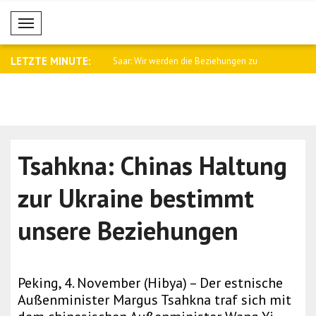
Mobil Menü
LETZTE MINUTE:
namtssprecher Baqaei an
Saar: Wir werden die Beziehungen zu
Fletcher: 
Arge..
Kämpfe i..
Tsahkna: Chinas Haltung
zur Ukraine bestimmt
unsere Beziehungen
Peking, 4. November (Hibya) – Der estnische
Außenminister Margus Tsahkna traf sich mit