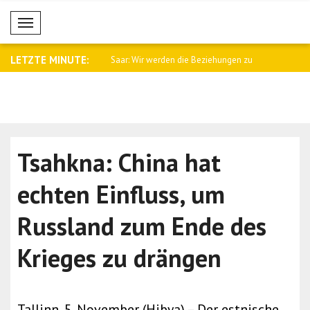
Mobil Menü
LETZTE MINUTE:
namtssprecher Baqaei an
Saar: Wir werden die Beziehungen zu
Fletcher: 
Arge..
Kämpfe i..
Tsahkna: China hat
echten Einfluss, um
Russland zum Ende des
Krieges zu drängen
Tallinn, 5. November (Hibya) – Der estnische