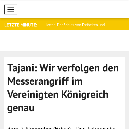
Mobil Menü
LETZTE MINUTE:
Wir arbeiten an einem
Jetten: Der Schutz von Freiheiten und
Treffen zur
LG..
Tajani: Wir verfolgen den
Messerangriff im
Vereinigten Königreich
genau
Rom, 2. November (Hibya) – Der italienische