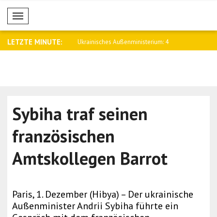
Mobil Menü
LETZTE MINUTE:
s Außenministerium: 4
Israelische Armee: Verdächtiges
Meloni: Wi
Fahrzeug..
Katas..
Sybiha traf seinen
französischen
Amtskollegen Barrot
Paris, 1. Dezember (Hibya) – Der ukrainische
Außenminister Andrii Sybiha führte ein