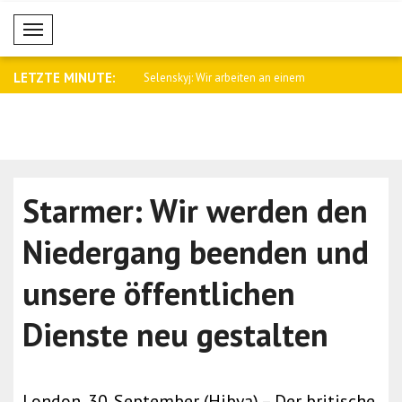
Mobil Menü
LETZTE MINUTE:
f der Osterinsel
Selenskyj: Wir arbeiten an einem
Jetten: Der
Freihan..
LG..
Starmer: Wir werden den
Niedergang beenden und
unsere öffentlichen
Dienste neu gestalten
London, 30. September (Hibya) – Der britische