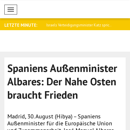
Mobil Menü
LETZTE MINUTE:
eidigungsminister Katz spric..
US-Börsen beendeten den Handelstag
VAE beginn
mit u..
für ..
Spaniens Außenminister
Albares: Der Nahe Osten
braucht Frieden
Madrid, 30. August (Hibya) – Spaniens
Außenminister für die Europäische Union