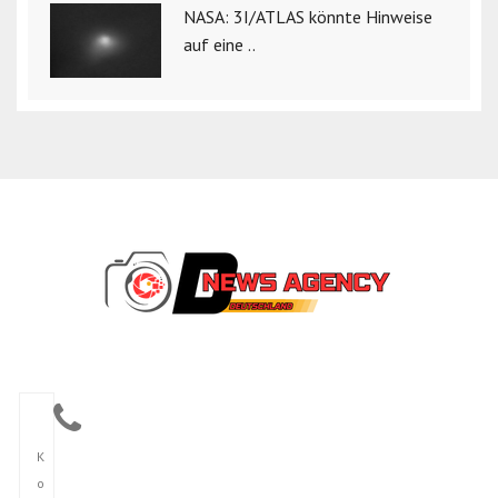
NASA: 3I/ATLAS könnte Hinweise
auf eine ..
K
o