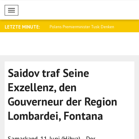
Mobil Menü
LETZTE MINUTE:
nterstützung der Luftverteid..
Polens Premierminister Tusk: Denken
Albares: Ic
Sie ..
Saidov traf Seine
Exzellenz, den
Gouverneur der Region
Lombardei, Fontana
Samarkand, 11. Juni (Hibya) – Der