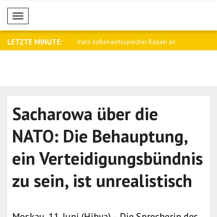
Mobil Menü
LETZTE MINUTE:
namtssprecher Baqaei an
Saar: Wir werden die Beziehungen zu
Fletcher: 
Arge..
Kämpfe i..
Sacharowa über die
NATO: Die Behauptung,
ein Verteidigungsbündnis
zu sein, ist unrealistisch
Moskau, 11. Juni (Hibya) – Die Sprecherin des