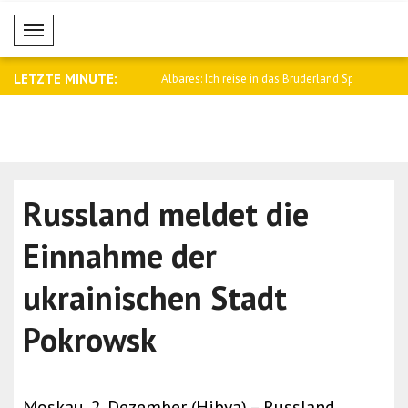
Mobil Menü
LETZTE MINUTE:
ierminister Tusk: Denken
Albares: Ich reise in das Bruderland Spa..
Trump: Ich 
der..
Russland meldet die
Einnahme der
ukrainischen Stadt
Pokrowsk
Moskau, 2. Dezember (Hibya) – Russland