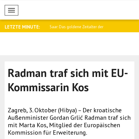
Mobil Menü
LETZTE MINUTE:
twicklung an den
Saar: Das goldene Zeitalter der
Sybiha: Sa
e..
Beziehun..
Konsequen
Radman traf sich mit EU-
Kommissarin Kos
Zagreb, 3. Oktober (Hibya) – Der kroatische
Außenminister Gordan Grlić Radman traf sich
mit Marta Kos, Mitglied der Europäischen
Kommission für Erweiterung.