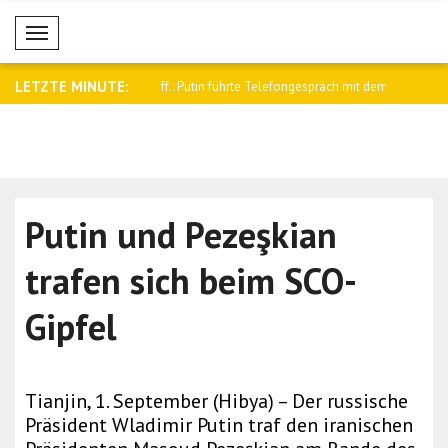
Mobil Menü
LETZTE MINUTE:
ute Ergebnisse in der Ölraff..
Putin führte Telefongespräch mit dem
Von der Ley
Prä..
Putin und Pezeşkian
trafen sich beim SCO-
Gipfel
Tianjin, 1. September (Hibya) – Der russische
Präsident Wladimir Putin traf den iranischen