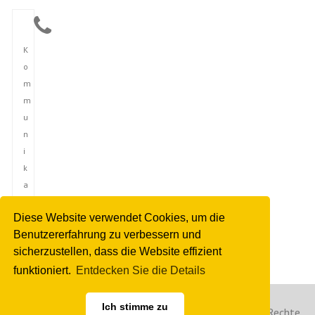
K
o
m
m
u
n
i
k
a
t
Diese Website verwendet Cookies, um die
i
Benutzererfahrung zu verbessern und
o
sicherzustellen, dass die Website effizient
n
funktioniert.
Entdecken Sie die Details
Ich stimme zu
Copyright © 2023 Deutsche Nachrichtenagentur. Alle Rechte