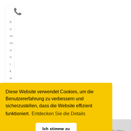
K
o
m
m
u
n
i
k
a
t
Diese Website verwendet Cookies, um die
i
Benutzererfahrung zu verbessern und
o
sicherzustellen, dass die Website effizient
n
funktioniert.
Entdecken Sie die Details
Ich stimme zu
Copyright © 2023 Deutsche Nachrichtenagentur. Alle Rechte