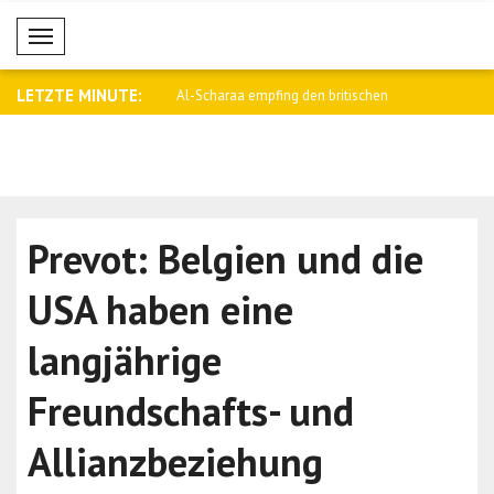
Mobil Menü
LETZTE MINUTE:
egen falschen Gerüchten ist
Al-Scharaa empfing den britischen
Saar: Israe
Nation..
Prevot: Belgien und die
USA haben eine
langjährige
Freundschafts- und
Allianzbeziehung