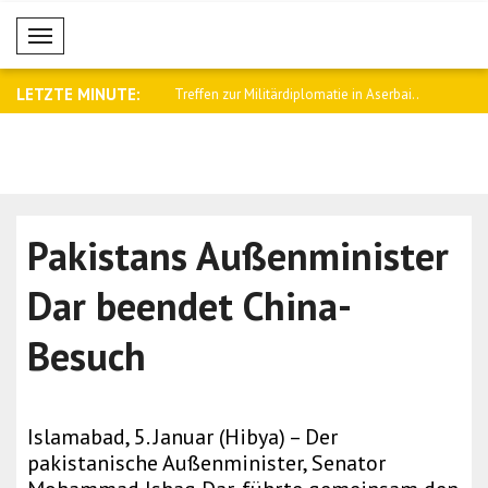
Mobil Menü
LETZTE MINUTE:
 Schutz von Freiheiten und
Treffen zur Militärdiplomatie in Aserbai..
Dar: Pakis
zur..
Pakistans Außenminister
Dar beendet China-
Besuch
Islamabad, 5. Januar (Hibya) – Der
pakistanische Außenminister, Senator