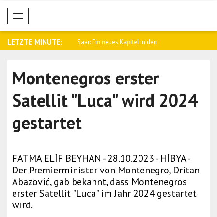
Mobil Menü
LETZTE MINUTE:
s Gemeinsame
Saar: Ein neues Kapitel in den
Dar: Das 
gsabko..
Beziehung..
Verteidig
Montenegros erster
Satellit "Luca" wird 2024
gestartet
FATMA ELİF BEYHAN - 28.10.2023 - HİBYA -
Der Premierminister von Montenegro, Dritan
Abazović, gab bekannt, dass Montenegros
erster Satellit "Luca" im Jahr 2024 gestartet
wird.