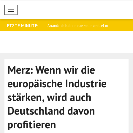
Mobil Menü
LETZTE MINUTE:
e Börsen überwiegend
Anand: Ich habe neue Finanzmittel in
Trump: Ent
Höh..
d..
Merz: Wenn wir die
europäische Industrie
stärken, wird auch
Deutschland davon
profitieren