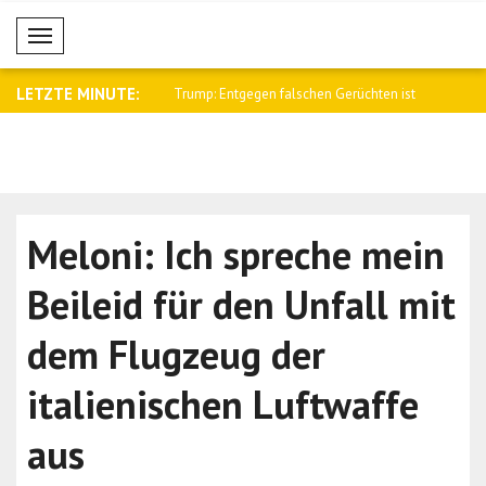
Mobil Menü
LETZTE MINUTE:
egen falschen Gerüchten ist
Al-Scharaa empfing den britischen
Saar: Israe
Nation..
Meloni: Ich spreche mein
Beileid für den Unfall mit
dem Flugzeug der
italienischen Luftwaffe
aus