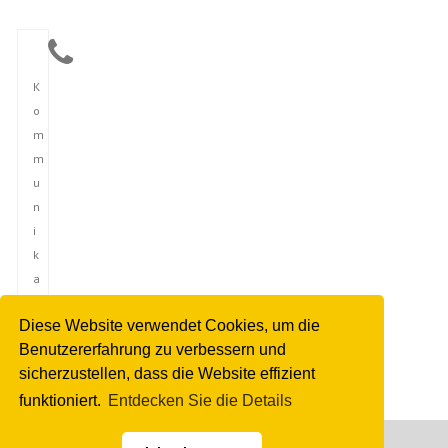
K
o
m
m
u
n
i
k
a
t
Diese Website verwendet Cookies, um die
i
Benutzererfahrung zu verbessern und
o
sicherzustellen, dass die Website effizient
n
funktioniert.
Entdecken Sie die Details