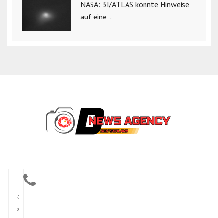
NASA: 3I/ATLAS könnte Hinweise
auf eine ..
K
o