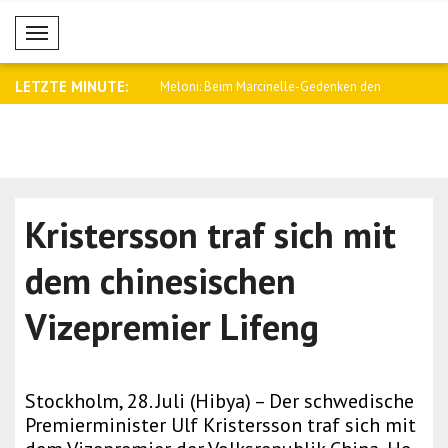
Mobil Menü
LETZTE MINUTE:
Konsultationen zwischen
Meloni: Beim Marcinelle-Gedenken den
Aliyev: Nik
Rüc..
angeru..
Kristersson traf sich mit
dem chinesischen
Vizepremier Lifeng
Stockholm, 28. Juli (Hibya) – Der schwedische
Premierminister Ulf Kristersson traf sich mit