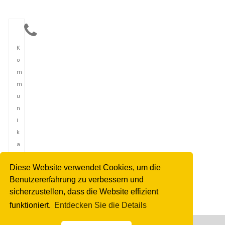
K
o
m
m
u
n
i
k
a
t
Diese Website verwendet Cookies, um die
i
Benutzererfahrung zu verbessern und
o
sicherzustellen, dass die Website effizient
n
funktioniert.
Entdecken Sie die Details