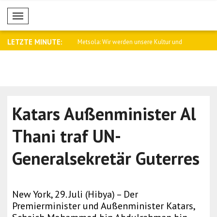
Mobil Menü
LETZTE MINUTE:
eilt Angriff auf Tanker in d..
Metsola: Wir werden unsere Kultur und
Palästina v
Tr..
Katars Außenminister Al
Thani traf UN-
Generalsekretär Guterres
New York, 29. Juli (Hibya) – Der
Premierminister und Außenminister Katars,