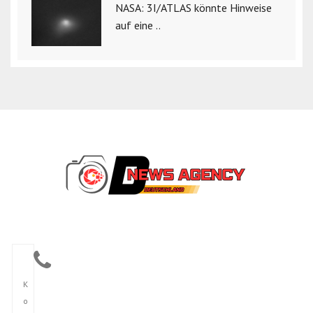
NASA: 3I/ATLAS könnte Hinweise
auf eine ..
K
o