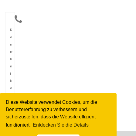
K
o
m
m
u
n
i
k
a
t
Diese Website verwendet Cookies, um die
i
Benutzererfahrung zu verbessern und
o
sicherzustellen, dass die Website effizient
n
funktioniert.
Entdecken Sie die Details