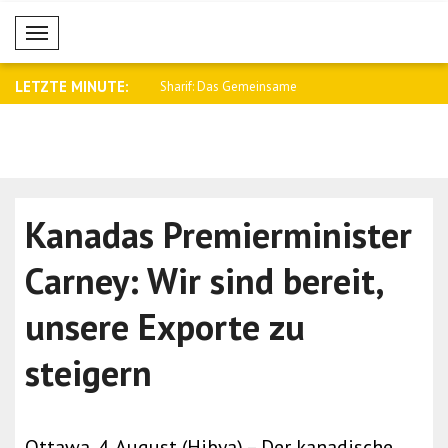
Mobil Menü
LETZTE MINUTE:
0.000 Menschen durch
Sharif: Das Gemeinsame
Saar: Ein n
Verteidigungsabko..
Beziehung.
Kanadas Premierminister
Carney: Wir sind bereit,
unsere Exporte zu
steigern
Ottawa, 4. August (Hibya) – Der kanadische