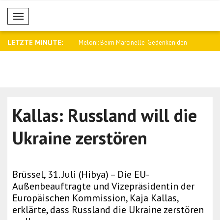
Mobil Menü
LETZTE MINUTE:
Konsultationen zwischen
Meloni: Beim Marcinelle-Gedenken den
Aliyev: Nik
Rüc..
angeru..
Kallas: Russland will die
Ukraine zerstören
Brüssel, 31. Juli (Hibya) – Die EU-
Außenbeauftragte und Vizepräsidentin der
Europäischen Kommission, Kaja Kallas,
erklärte, dass Russland die Ukraine zerstören