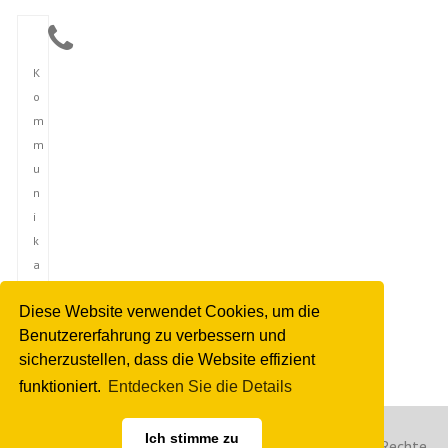
K
o
m
m
u
n
i
k
a
t
Diese Website verwendet Cookies, um die
i
Benutzererfahrung zu verbessern und
o
sicherzustellen, dass die Website effizient
n
funktioniert.
Entdecken Sie die Details
Ich stimme zu
Copyright © 2023 Deutsche Nachrichtenagentur. Alle Rechte