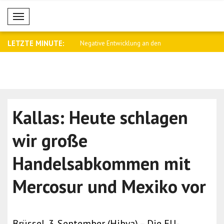
Mobil Menü
LETZTE MINUTE:
twicklung an den
Saar: Das goldene Zeitalter der
Sybiha: Sa
e..
Beziehun..
Konsequen
Kallas: Heute schlagen
wir große
Handelsabkommen mit
Mercosur und Mexiko vor
Brüssel, 3. September (Hibya) – Die EU-