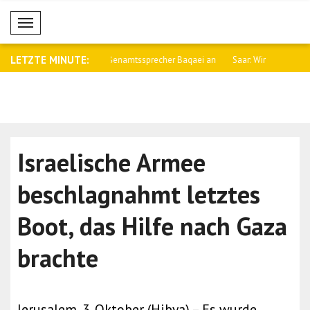
Mobil Menü
LETZTE MINUTE:
namtssprecher Baqaei an
Saar: Wir werden die Beziehungen zu
Fletcher: 
Arge..
Kämpfe i..
Israelische Armee
beschlagnahmt letztes
Boot, das Hilfe nach Gaza
brachte
Jerusalem, 3. Oktober (Hibya) – Es wurde