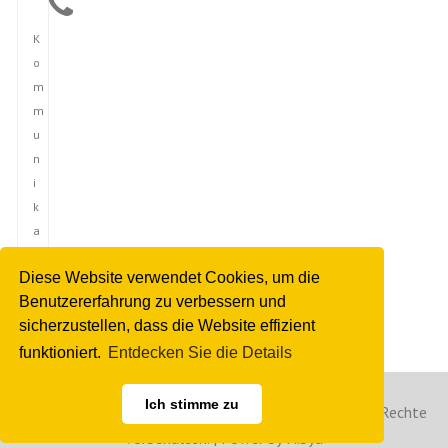
K
o
m
m
u
n
i
k
a
t
Diese Website verwendet Cookies, um die
i
Benutzererfahrung zu verbessern und
o
sicherzustellen, dass die Website effizient
n
funktioniert.
Entdecken Sie die Details
Ich stimme zu
Copyright © 2023 Deutsche Nachrichtenagentur. Alle Rechte
vorbehalten. | Power by Hibya