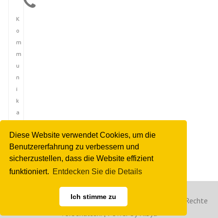
K
o
m
m
u
n
i
k
a
t
Diese Website verwendet Cookies, um die
i
Benutzererfahrung zu verbessern und
o
sicherzustellen, dass die Website effizient
n
funktioniert.
Entdecken Sie die Details
Ich stimme zu
Copyright © 2023 Deutsche Nachrichtenagentur. Alle Rechte
vorbehalten. | Power by Hibya