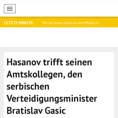
Mobil Menü
LETZTE MINUTE:
e Telefongespräch mit dem
Von der Leyen: Japan ist nun offiziell m..
Ukraine gra
Hasanov trifft seinen
Amtskollegen, den
serbischen
Verteidigungsminister
Bratislav Gasic