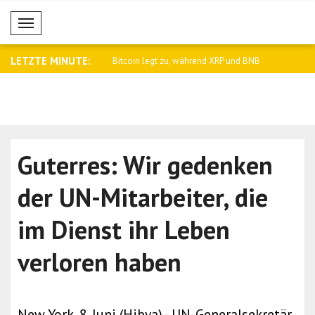
Mobil Menü
LETZTE MINUTE:
t iranischen Außenminister A..
Bitcoin legt zu, während XRP und BNB
Israels Ver
am ..
Guterres: Wir gedenken
der UN-Mitarbeiter, die
im Dienst ihr Leben
verloren haben
New York, 8. Juni (Hibya) - UN-Generalsekretär