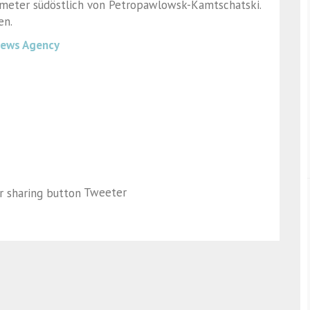
ometer südöstlich von Petropawlowsk-Kamtschatski.
en.
News Agency
Tweeter